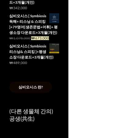
드+3개월(개인)
₩589,000.
₩384,000.
₩
342,000
심비오시스 [ Symbiosis
독해+ 리스닝 & 스피킹
]+79영어[생존문법+어휘]+ 평
생소장 다운로드+3개월(개인)
원
현
₩
1,078,000
₩
673,000
래
재
심비오시스 [ Symbiosis
가
가
리스닝& 스피킹 ]+평생
격:
격:
소장 다운로드+3개월(개인)
₩1,078,000.
₩673,000.
₩
489,000
심비오시스 란?
(다른 생물체 간의)
공생(共生)