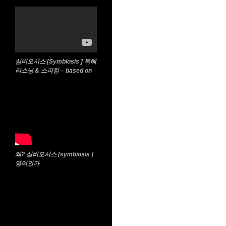
심비오시스 [Symbiosis ] 독해
리스닝 & 스피킹 – based on
왜? 심비오시스 [symbiosis ]
영어인가