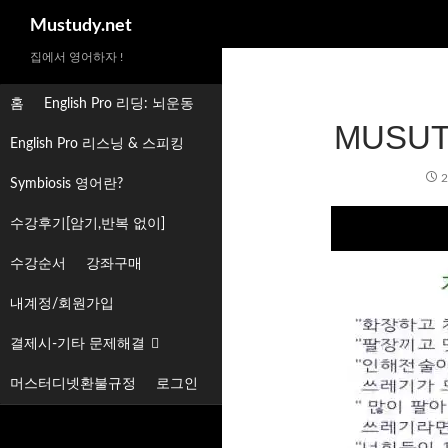
검
Mustudy.net
색
집에서 영어하자 !
홈
English Pro 리딩: 뇌운동
MUSU
English Pro 리스닝 & 스피킹
2
Symbiosis 영어란?
수강후기[암기,반복 없이]
수강순서
강좌구매
내계정/회원가입
결제시-기타 문제해결
머스터디넷환불규정
로그인