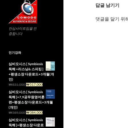
답글 남기기
댓글을 달기 위
안심사이트임을 인
증합니다
인기강좌
심비오시스 [ Symbiosis
독해 +리스닝& 스피킹 ]
+평생소장 다운로드+3개월(개
인)
원
현
₩
831,000
₩
517,000
래
재
심비오시스 [ Symbiosis
가
가
독해 ]+7,9공무원영어훈
격:
격:
련+평생소장 다운로드+3개월
₩831,000.
₩517,000.
(개인)
원
현
₩
589,000
₩
384,000
래
재
심비오시스 [ Symbiosis
가
가
독해 ]+평생소장 다운로
격:
격: