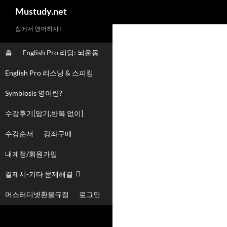
Mustudy.net
집에서 영어하자 !
홈
English Pro 리딩: 뇌운동
English Pro 리스닝 & 스피킹
Symbiosis 영어란?
수강후기[암기,반복 없이]
수강순서
강좌구매
내계정/회원가입
결제시-기타 문제해결
머스터디넷환불규정
로그인