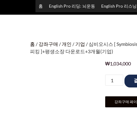
홈
English Pro 리딩: 뇌운동
English Pro 리스
홈
/
강좌구매
/
개인
/
기업
/ 심비오시스 [ Symbio
피킹 ]+평생소장 다운로드+3개월(기업)
₩
1,034,000
강좌구매 페