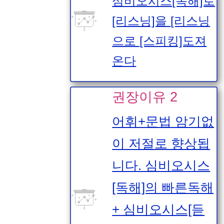
심비오시스[독해]로
[리스닝]을 [리스닝
으로 [스피킹]도져
온다
권장이유 2
어휘+문법 암기없
이 저절로 향상됩
니다. 심비오시스
[독해]의 빠른독해
+ 심비오시스[듣