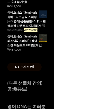
드+3개월(개인)
₩
342,000
심비오시스 [ Symbiosis
독해+ 리스닝 & 스피킹
]+79영어[생존문법+어휘]+ 평
생소장 다운로드+3개월(개인)
₩
1,078,000
₩
673,000
심비오시스 [ Symbiosis
리스닝& 스피킹 ]+평생
소장 다운로드+3개월(개인)
₩
489,000
심비오시스 란?
(다른 생물체 간의)
공생(共生)
영어 DNA는 여러분