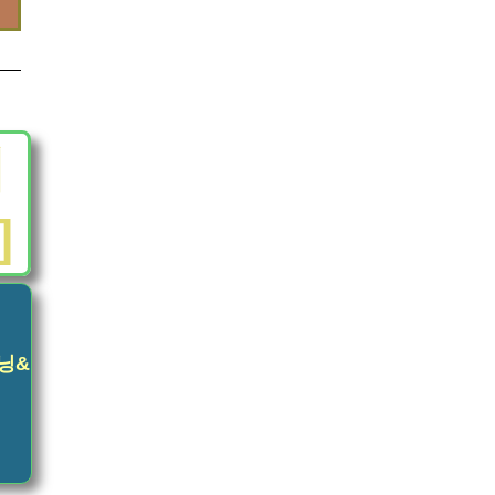
해
]
닝&