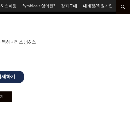
닝 & 스피킹
Symbiosis 영어란?
강좌구매
내계정/회원가입
sis 독해+ 리스닝&스
결제하기
이지