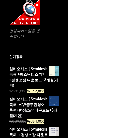
안심사이트임을 인
증합니다
인기강좌
심비오시스 [ Symbiosis
독해 +리스닝& 스피킹 ]
+평생소장 다운로드+3개월(개
인)
₩
831,000
₩
517,000
심비오시스 [ Symbiosis
독해 ]+7,9공무원영어
훈련+평생소장 다운로드+3개
월(개인)
₩
589,000
₩
384,000
심비오시스 [ Symbiosis
독해 ]+평생소장 다운로