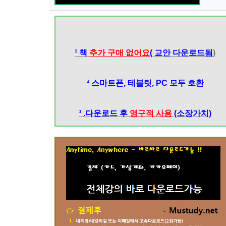
¹ 책
추가 구매 없어요
( 교안 다운로드됨
)
² 스마트폰, 테블릿, PC 모두 호환
³ .다운로드 후
영구적 사용
(소장가치)