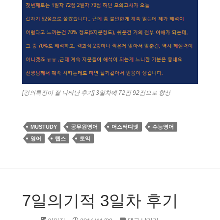
[강의특징이 잘 나타난 후기] 3일차에 72점 92점으로 향상
MUSTUDY
공무원영어
머스터디넷
수능영어
영어
텝스
토익
7일의기적 3일차 후기