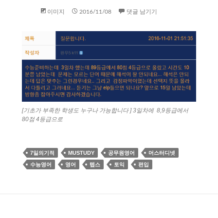
이미지
2016/11/08
댓글 남기기
[기초가 부족한 학생도 누구나 가능합니다 ] 3일차에 8,9등급에서
80점 4등급으로
7일의기적
MUSTUDY
공무원영어
머스터디넷
수능영어
영어
텝스
토익
편입