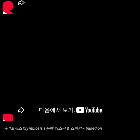
심비오시스 [Symbiosis ] 독해 리스닝 & 스피킹 – based on