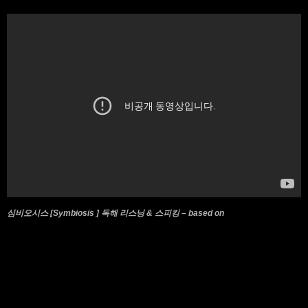
심비오시스 [Symbiosis ] 독해 리스닝 & 스피킹 – based on