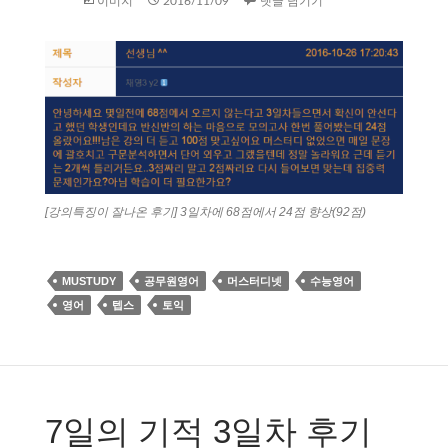
이미지
2016/11/09
댓글 남기기
[강의특징이 잘나온 후기] 3일차에 68점에서 24점 향상(92점)
MUSTUDY
공무원영어
머스터디넷
수능영어
영어
텝스
토익
7일의 기적 3일차 후기