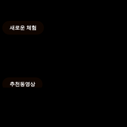
영어 DNA는 여러분의 DNA에 공생한다
새로운 체험
대부분의 영어강의는 여러분의 기억에 뭔가를 남기
려 한다면,
“
이 강의는 여러분이 직접 느끼고, 경험하
게 합니다
”
추천동영상