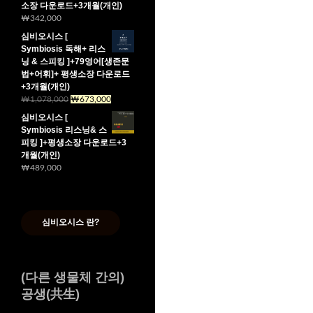
소장 다운로드+3개월(개인)
₩589,000.
₩384,000.
₩
342,000
심비오시스 [
Symbiosis 독해+ 리스
닝 & 스피킹 ]+79영어[생존문
법+어휘]+ 평생소장 다운로드
+3개월(개인)
원
현
₩
1,078,000
₩
673,000
래
재
심비오시스 [
가
가
Symbiosis 리스닝& 스
격:
격:
피킹 ]+평생소장 다운로드+3
₩1,078,000.
₩673,000.
개월(개인)
₩
489,000
심비오시스 란?
(다른 생물체 간의)
공생(共生)