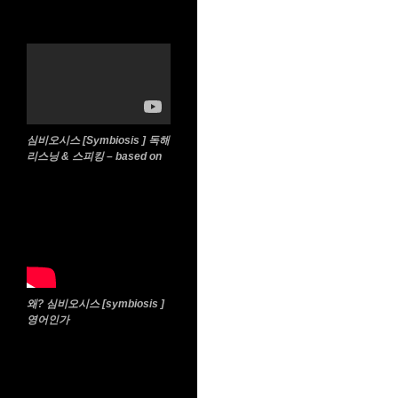
심비오시스 [Symbiosis ] 독해
리스닝 & 스피킹 – based on
왜? 심비오시스 [symbiosis ]
영어인가