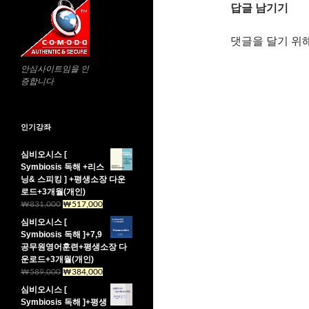
답글 남기기
댓글을 달기 위
안심사이트임을 인
증합니다
인기강좌
심비오시스 [
Symbiosis 독해 +리스
닝& 스피킹 ] +평생소장 다운
로드+3개월(개인)
원
현
₩
831,000
₩
517,000
래
재
심비오시스 [
가
가
Symbiosis 독해 ]+7,9
격:
격:
공무원영어훈련+평생소장 다
₩831,000.
₩517,000.
운로드+3개월(개인)
원
현
₩
589,000
₩
384,000
래
재
심비오시스 [
가
가
Symbiosis 독해 ]+평생
격:
격: