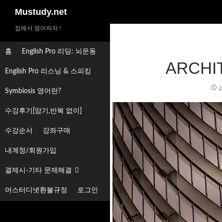
검
Mustudy.net
색
집에서 영어하자 !
홈
English Pro 리딩: 뇌운동
ARCHI
English Pro 리스닝 & 스피킹
2
Symbiosis 영어란?
수강후기[암기,반복 없이]
수강순서
강좌구매
내계정/회원가입
결제시-기타 문제해결
머스터디넷환불규정
로그인