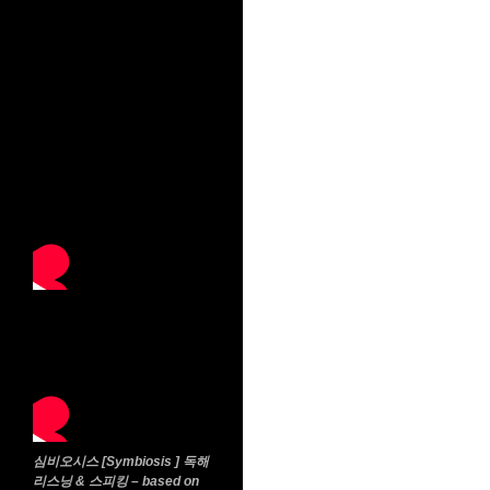
심비오시스 [Symbiosis ] 독해
리스닝 & 스피킹 – based on