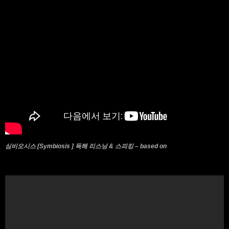
심비오시스 [Symbiosis ] 독해 리스닝 & 스피킹 – based on