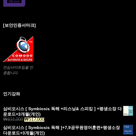
[보안인증서마크]
안심사이트임을 인
증합니다
인기강좌
심비오시스 [ Symbiosis 독해 +리스닝& 스피킹 ] +평생소장 다
운로드+3개월(개인)
₩
831,000
원
₩
517,000
현
래
재
심비오시스 [ Symbiosis 독해 ]+7,9공무원영어훈련+평생소장
가
가
다운로드+3개월(개인)
격:
격: