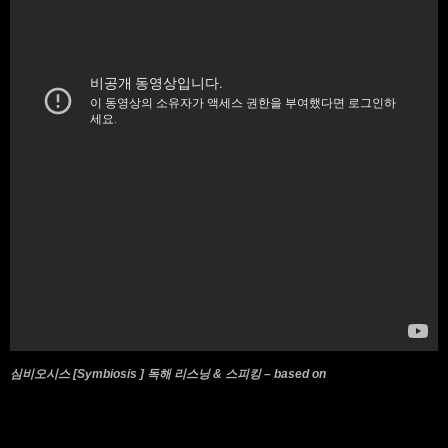
심비오시스 [Symbiosis ] 독해 리스닝 & 스피킹 – based on