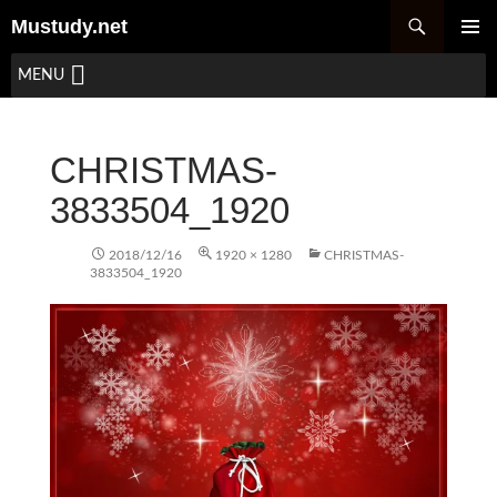
검
Mustudy.net
색
컨
주 메뉴
텐
MENU
츠
로
건
CHRISTMAS-
너
뛰
3833504_1920
기
2018/12/16
1920 × 1280
CHRISTMAS-
3833504_1920