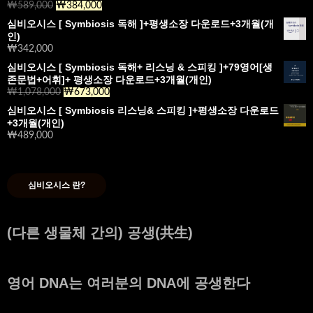
₩
589,000
원
₩
384,000
현
₩831,000.
₩517,000.
래
재
심비오시스 [ Symbiosis 독해 ]+평생소장 다운로드+3개월(개
가
가
인)
격:
격:
₩
342,000
₩589,000.
₩384,000.
심비오시스 [ Symbiosis 독해+ 리스닝 & 스피킹 ]+79영어[생
존문법+어휘]+ 평생소장 다운로드+3개월(개인)
₩
1,078,000
원
₩
673,000
현
래
재
심비오시스 [ Symbiosis 리스닝& 스피킹 ]+평생소장 다운로드
가
가
+3개월(개인)
격:
격:
₩
489,000
₩1,078,000.
₩673,000.
심비오시스 란?
(다른 생물체 간의) 공생(共生)
영어 DNA는 여러분의 DNA에 공생한다