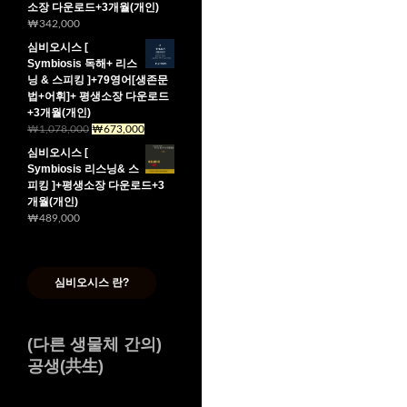
격:
격:
소장 다운로드+3개월(개인)
₩589,000.
₩384,000.
₩
342,000
심비오시스 [
Symbiosis 독해+ 리스
닝 & 스피킹 ]+79영어[생존문
법+어휘]+ 평생소장 다운로드
+3개월(개인)
₩
1,078,000
원
₩
673,000
현
래
재
심비오시스 [
가
가
Symbiosis 리스닝& 스
격:
격:
피킹 ]+평생소장 다운로드+3
₩1,078,000.
₩673,000.
개월(개인)
₩
489,000
심비오시스 란?
(다른 생물체 간의)
공생(共生)