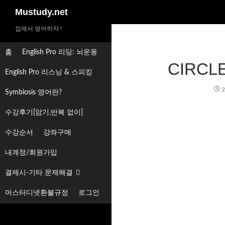
검
Mustudy.net
색
집에서 영어하자 !
홈
English Pro 리딩: 뇌운동
CIRCL
English Pro 리스닝 & 스피킹
2
Symbiosis 영어란?
수강후기[암기,반복 없이]
수강순서
강좌구매
내계정/회원가입
결제시-기타 문제해결
머스터디넷환불규정
로그인