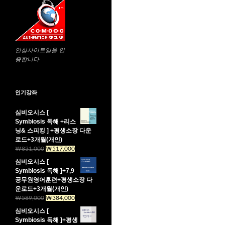
안심사이트임을 인
증합니다
인기강좌
심비오시스 [
Symbiosis 독해 +리스
닝& 스피킹 ] +평생소장 다운
로드+3개월(개인)
₩
831,000
원
₩
517,000
현
래
재
심비오시스 [
가
가
Symbiosis 독해 ]+7,9
격:
격:
공무원영어훈련+평생소장 다
₩831,000.
₩517,000.
운로드+3개월(개인)
₩
589,000
원
₩
384,000
현
래
재
심비오시스 [
가
가
Symbiosis 독해 ]+평생