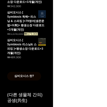
소장 다운로드+3개월(개인)
₩589,000.
₩384,000.
₩
342,000
심비오시스 [
Symbiosis 독해+ 리스
닝 & 스피킹 ]+79영어[생존문
법+어휘]+ 평생소장 다운로드
+3개월(개인)
원
현
₩
1,078,000
₩
673,000
래
재
심비오시스 [
가
가
Symbiosis 리스닝& 스
격:
격:
피킹 ]+평생소장 다운로드+3
₩1,078,000.
₩673,000.
개월(개인)
₩
489,000
심비오시스 란?
(다른 생물체 간의)
공생(共生)