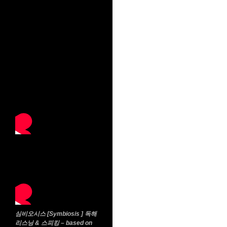
심비오시스 [Symbiosis ] 독해
리스닝 & 스피킹 – based on