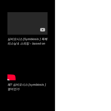
심비오시스 [Symbiosis ] 독해
리스닝 & 스피킹 – based on
왜? 심비오시스 [symbiosis ]
영어인가