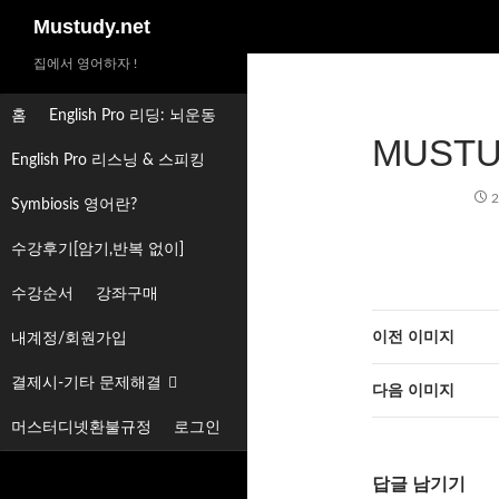
검
Mustudy.net
색
집에서 영어하자 !
홈
English Pro 리딩: 뇌운동
MUSTU
English Pro 리스닝 & 스피킹
2
Symbiosis 영어란?
수강후기[암기,반복 없이]
수강순서
강좌구매
이전 이미지
내계정/회원가입
결제시-기타 문제해결
다음 이미지
머스터디넷환불규정
로그인
답글 남기기