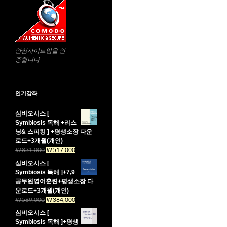
안심사이트임을 인
증합니다
인기강좌
심비오시스 [
Symbiosis 독해 +리스
닝& 스피킹 ] +평생소장 다운
로드+3개월(개인)
원
현
₩
831,000
₩
517,000
래
재
심비오시스 [
가
가
Symbiosis 독해 ]+7,9
격:
격:
공무원영어훈련+평생소장 다
₩831,000.
₩517,000.
운로드+3개월(개인)
원
현
₩
589,000
₩
384,000
래
재
심비오시스 [
가
가
Symbiosis 독해 ]+평생
격:
격: