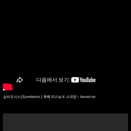
심비오시스 [Symbiosis ] 독해 리스닝 & 스피킹 – based on