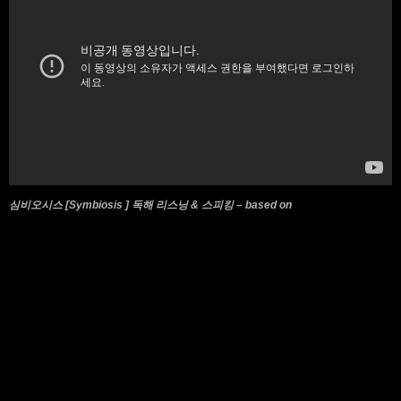
심비오시스 [Symbiosis ] 독해 리스닝 & 스피킹 – based on