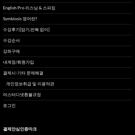
English Pro 리스닝 & 스피킹
Symbiosis 영어란?
수강후기[암기,반복 없이]
수강순서
강좌구매
내계정/회원가입
결제시-기타 문제해결
개인정보취급 및 이용약관
머스터디넷환불규정
로그인
결제안심인증마크