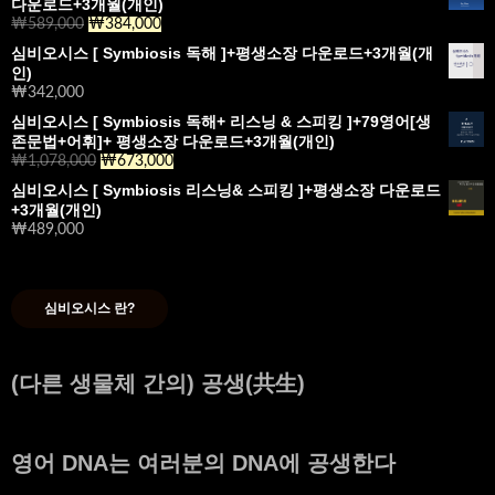
다운로드+3개월(개인)
격:
격:
₩
589,000
원
₩
384,000
현
₩831,000.
₩517,000.
래
재
심비오시스 [ Symbiosis 독해 ]+평생소장 다운로드+3개월(개
가
가
인)
격:
격:
₩
342,000
₩589,000.
₩384,000.
심비오시스 [ Symbiosis 독해+ 리스닝 & 스피킹 ]+79영어[생
존문법+어휘]+ 평생소장 다운로드+3개월(개인)
₩
1,078,000
원
₩
673,000
현
래
재
심비오시스 [ Symbiosis 리스닝& 스피킹 ]+평생소장 다운로드
가
가
+3개월(개인)
격:
격:
₩
489,000
₩1,078,000.
₩673,000.
심비오시스 란?
(다른 생물체 간의) 공생(共生)
영어 DNA는 여러분의 DNA에 공생한다