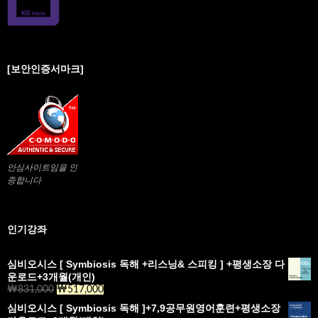
[보안인증서마크]
안심사이트임을 인
증합니다
인기강좌
심비오시스 [ Symbiosis 독해 +리스닝& 스피킹 ] +평생소장 다
운로드+3개월(개인)
₩
831,000
원
₩
517,000
현
래
재
심비오시스 [ Symbiosis 독해 ]+7,9공무원영어훈련+평생소장
가
가