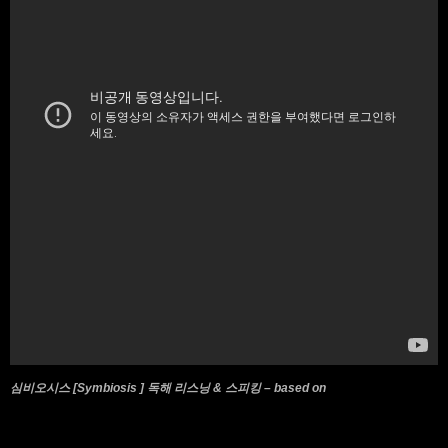
심비오시스 [Symbiosis ] 독해 리스닝 & 스피킹 – based on