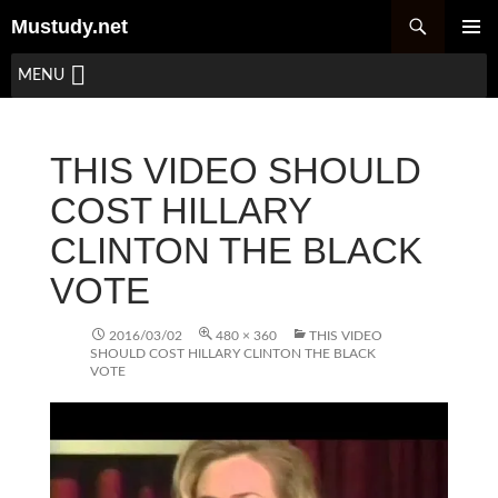
검
Mustudy.net
색
컨
주 메뉴
텐
MENU
츠
로
건
THIS VIDEO SHOULD
너
뛰
COST HILLARY
기
CLINTON THE BLACK
VOTE
2016/03/02
480 × 360
THIS VIDEO
SHOULD COST HILLARY CLINTON THE BLACK
VOTE