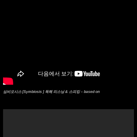
심비오시스 [Symbiosis ] 독해 리스닝 & 스피킹 – based on